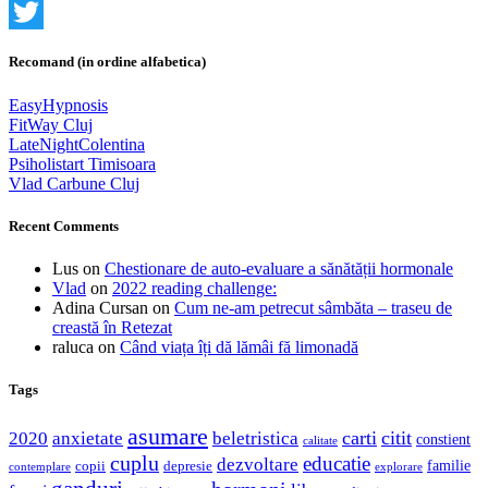
LinkedIn
Twitter
Recomand (in ordine alfabetica)
EasyHypnosis
FitWay Cluj
LateNightColentina
Psiholistart Timisoara
Vlad Carbune Cluj
Recent Comments
Lus
on
Chestionare de auto-evaluare a sănătății hormonale
Vlad
on
2022 reading challenge:
Adina Cursan
on
Cum ne-am petrecut sâmbăta – traseu de
creastă în Retezat
raluca
on
Când viața îți dă lămâi fă limonadă
Tags
asumare
2020
anxietate
beletristica
carti
citit
constient
calitate
cuplu
educatie
dezvoltare
familie
copii
depresie
contemplare
explorare