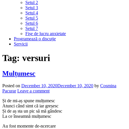
Setul 2
Setul 3
Setul 4
Setul 5
Setul 6
Setul 7
Fișe de lucru anxietate
Programează o discuție
Servicii
Tag:
versuri
Mulțumesc
Posted on
December 10, 2020
December 10, 2020
by
Cosmina
Pacurar
Leave a comment
Și de mi-aș spune mulțumesc
Atunci când simt că iar greșesc
Și de aș sta un pic să mă gândesc
La ce înseamnă mulțumesc
Au fost momente de-ncercare