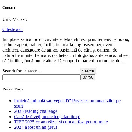
Contact
Un CV clasic
Citeste aici
Îmi place să mă joc cu cuvintele. Mă definesc prin: femeie, psiholog,
psihoterapeut, trainer, facilitator, marketing reasercher, event
architect, dansatoare de tango, pasionată de cărți și oameni, de
natură fie munte, fie mare, cochetez cu fotografia, ardeleancă, iubesc
călătoriile și încă multe altele. Descoperi o parte din mine pe aici…
Search for:
Recent Posts
Proteină animală sau vegetală? Povestea aminoacizilor pe
scurt
2025 reading challenge
Ca să le înveți, unele lecții iau timp!
TIFF 2025 ce am văzut și cum au fost pentru mine
2024 a fost un an greu!