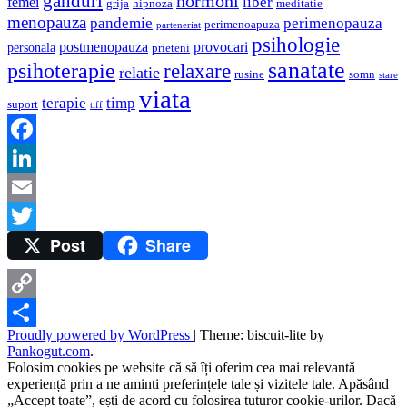
ganduri
hormoni
liber
femei
grija
hipnoza
meditatie
menopauza
pandemie
perimenopauza
perimenoapuza
parteneriat
psihologie
postmenopauza
provocari
personala
prieteni
sanatate
psihoterapie
relaxare
relatie
rusine
somn
stare
viata
terapie
timp
suport
tiff
Facebook
LinkedIn
Email
Post
Share
Twitter
Copy
Proudly powered by WordPress
|
Theme: biscuit-lite by
Link
Share
Pankogut.com
.
Folosim cookies pe website că să îți oferim cea mai relevantă
experiență prin a ne aminti preferințele tale și vizitele tale. Apăsând
„Accept toate”, ești de acord cu folosirea tuturor cookie-urilor. Dacă