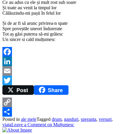
Ce au adus cu ele și mult rost sub soare
Și toate au venit la timpul lor
Călăuzindu-mi pașii în felul lor
Și de ar fi să arunc privirea-n spate
Spre poveștile uneori îndurerate
Tot aș găsi puterea să-mi grăiesc
Un sincer si cald mulțumesc
Facebook
LinkedIn
Email
Post
Share
Twitter
Copy
Posted in
ale mele
Tagged
drum
,
ganduri
,
speranta
,
versuri
,
Link
Share
viata
Leave a Comment
on Mulțumesc