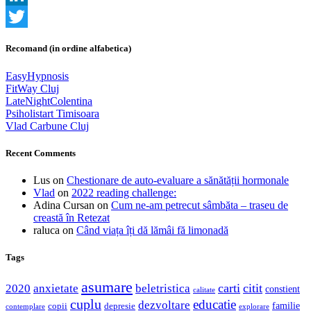
LinkedIn
Twitter
Recomand (in ordine alfabetica)
EasyHypnosis
FitWay Cluj
LateNightColentina
Psiholistart Timisoara
Vlad Carbune Cluj
Recent Comments
Lus
on
Chestionare de auto-evaluare a sănătății hormonale
Vlad
on
2022 reading challenge:
Adina Cursan
on
Cum ne-am petrecut sâmbăta – traseu de
creastă în Retezat
raluca
on
Când viața îți dă lămâi fă limonadă
Tags
asumare
2020
anxietate
beletristica
carti
citit
constient
calitate
cuplu
educatie
dezvoltare
familie
copii
depresie
contemplare
explorare