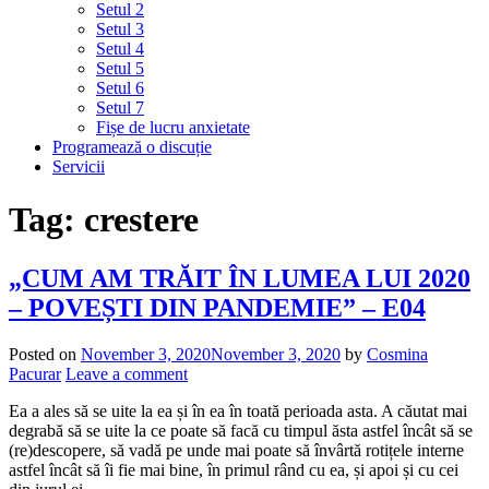
Setul 2
Setul 3
Setul 4
Setul 5
Setul 6
Setul 7
Fișe de lucru anxietate
Programează o discuție
Servicii
Tag:
crestere
„CUM AM TRĂIT ÎN LUMEA LUI 2020
– POVEȘTI DIN PANDEMIE” – E04
Posted on
November 3, 2020
November 3, 2020
by
Cosmina
Pacurar
Leave a comment
Ea a ales să se uite la ea și în ea în toată perioada asta. A căutat mai
degrabă să se uite la ce poate să facă cu timpul ăsta astfel încât să se
(re)descopere, să vadă pe unde mai poate să învârtă rotițele interne
astfel încât să îi fie mai bine, în primul rând cu ea, și apoi și cu cei