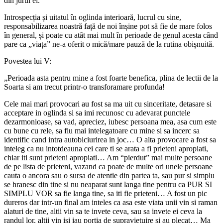
din jurul ei.
Introspecția și uitatul în oglinda interioară, lucrul cu sine,
responsabilizarea noastră față de noi înșine pot să fie de mare folos
în general, și poate cu atât mai mult în perioade de genul acesta când
pare ca „viața” ne-a oferit o mică/mare pauză de la rutina obișnuită.
Povestea lui V:
„Perioada asta pentru mine a fost foarte benefica, plina de lectii de la
Soarta si am trecut printr-o transforamare profunda!
Cele mai mari provocari au fost sa ma uit cu sinceritate, detasare si
acceptare in oglinda si sa imi recunosc cu adevarat punctele
dezarmonioase, sa vad, apreciez, iubesc persoana mea, asa cum este
cu bune cu rele, sa fiu mai intelegatoare cu mine si sa incerc sa
identific cand intra autobiciurirea in joc… O alta provocare a fost sa
inteleg ca nu intotdeauna cei care ti se arata a fi prieteni apropiati,
chiar iti sunt prieteni apropiati… Am “pierdut” mai multe persoane
de pe lista de prieteni, vazand ca poate de multe ori unele persoane
cauta o ancora sau o sursa de atentie din partea ta, sau pur si simplu
se hranesc din tine si nu neaparat sunt langa tine pentru ca PUR SI
SIMPLU VOR sa fie langa tine, sa iti fie prieteni… A fost un pic
dureros dar intr-un final am inteles ca asa este viata unii vin si raman
alaturi de tine, altii vin sa te invete ceva, sau sa invete ei ceva la
randul lor, altii vin isi iau portia de supravietuire si au plecat… Ma