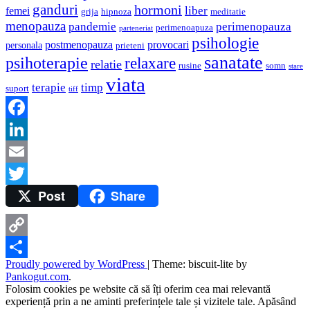
ganduri
hormoni
liber
femei
grija
hipnoza
meditatie
menopauza
pandemie
perimenopauza
perimenoapuza
parteneriat
psihologie
postmenopauza
provocari
personala
prieteni
sanatate
psihoterapie
relaxare
relatie
rusine
somn
stare
viata
terapie
timp
suport
tiff
Facebook
LinkedIn
Email
Post
Share
Twitter
Copy
Proudly powered by WordPress
|
Theme: biscuit-lite by
Link
Share
Pankogut.com
.
Folosim cookies pe website că să îți oferim cea mai relevantă
experiență prin a ne aminti preferințele tale și vizitele tale. Apăsând