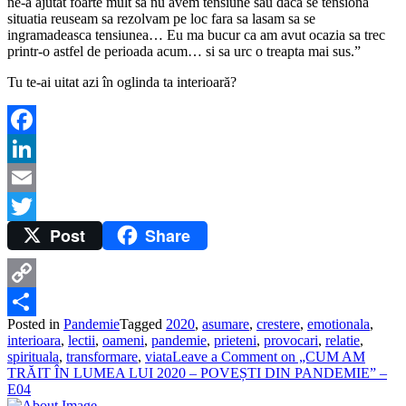
ne-a ajutat foarte mult sa nu avem tensiune sau daca se tensiona
situatia reuseam sa rezolvam pe loc fara sa lasam sa se
ingramadeasca tensiunea… Eu ma bucur ca am avut ocazia sa trec
printr-o astfel de perioada acum… si sa urc o treapta mai sus.”
Tu te-ai uitat azi în oglinda ta interioară?
Facebook
LinkedIn
Email
Post
Share
Twitter
Copy
Posted in
Pandemie
Tagged
2020
,
asumare
,
crestere
,
emotionala
,
Link
Share
interioara
,
lectii
,
oameni
,
pandemie
,
prieteni
,
provocari
,
relatie
,
spirituala
,
transformare
,
viata
Leave a Comment
on „CUM AM
TRĂIT ÎN LUMEA LUI 2020 – POVEȘTI DIN PANDEMIE” –
E04