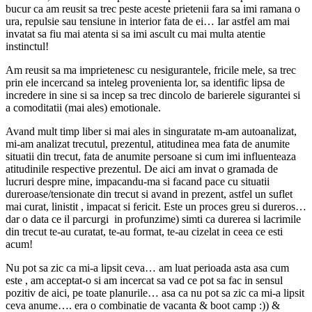
bucur ca am reusit sa trec peste aceste prietenii fara sa imi ramana o
ura, repulsie sau tensiune in interior fata de ei… Iar astfel am mai
invatat sa fiu mai atenta si sa imi ascult cu mai multa atentie
instinctul!
Am reusit sa ma imprietenesc cu nesigurantele, fricile mele, sa trec
prin ele incercand sa inteleg provenienta lor, sa identific lipsa de
incredere in sine si sa incep sa trec dincolo de barierele sigurantei si
a comoditatii (mai ales) emotionale.
Avand mult timp liber si mai ales in singuratate m-am autoanalizat,
mi-am analizat trecutul, prezentul, atitudinea mea fata de anumite
situatii din trecut, fata de anumite persoane si cum imi influenteaza
atitudinile respective prezentul. De aici am invat o gramada de
lucruri despre mine, impacandu-ma si facand pace cu situatii
dureroase/tensionate din trecut si avand in prezent, astfel un suflet
mai curat, linistit , impacat si fericit. Este un proces greu si dureros…
dar o data ce il parcurgi in profunzime) simti ca durerea si lacrimile
din trecut te-au curatat, te-au format, te-au cizelat in ceea ce esti
acum!
Nu pot sa zic ca mi-a lipsit ceva… am luat perioada asta asa cum
este , am acceptat-o si am incercat sa vad ce pot sa fac in sensul
pozitiv de aici, pe toate planurile… asa ca nu pot sa zic ca mi-a lipsit
ceva anume…. era o combinatie de vacanta & boot camp :)) &