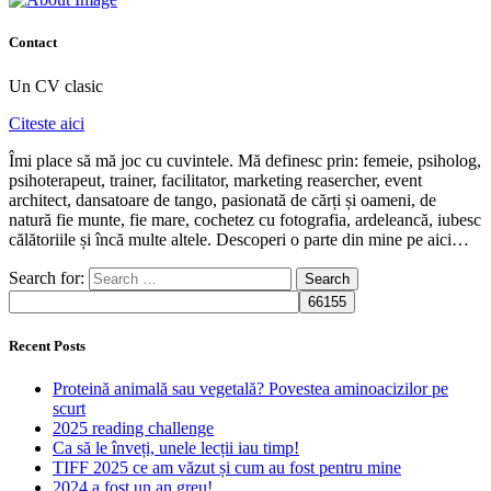
Contact
Un CV clasic
Citeste aici
Îmi place să mă joc cu cuvintele. Mă definesc prin: femeie, psiholog,
psihoterapeut, trainer, facilitator, marketing reasercher, event
architect, dansatoare de tango, pasionată de cărți și oameni, de
natură fie munte, fie mare, cochetez cu fotografia, ardeleancă, iubesc
călătoriile și încă multe altele. Descoperi o parte din mine pe aici…
Search for:
Recent Posts
Proteină animală sau vegetală? Povestea aminoacizilor pe
scurt
2025 reading challenge
Ca să le înveți, unele lecții iau timp!
TIFF 2025 ce am văzut și cum au fost pentru mine
2024 a fost un an greu!