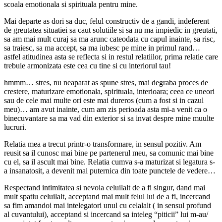
scoala emotionala si spirituala pentru mine.
Mai departe as dori sa duc, felul constructiv de a gandi, indeferent
de greutatea situatiei sa caut solutiile si sa nu ma impiedic in greutati,
sa am mai mult curaj sa ma arunc cateodata cu capul inainte, sa risc,
sa traiesc, sa ma accept, sa ma iubesc pe mine in primul rand…
astfel atitudinea asta se reflecta si in restul relatiilor, prima relatie care
trebuie armonizata este cea cu tine si cu interiorul tau!
hmmm… stres, nu neaparat as spune stres, mai degraba proces de
crestere, maturizare emotionala, spirituala, interioara; ceea ce uneori
sau de cele mai multe ori este mai dureros (cum a fost si in cazul
meu)… am avut inainte, cum am zis perioada asta mi-a venit ca o
binecuvantare sa ma vad din exterior si sa invat despre mine muulte
lucruri.
Relatia mea a trecut printr-o transformare, in sensul pozitiv. Am
reusit sa il cunosc mai bine pe partenerul meu, sa comunic mai bine
cu el, sa il ascult mai bine. Relatia cumva s-a maturizat si legatura s-
a insanatosit, a devenit mai puternica din toate punctele de vedere…
Respectand intimitatea si nevoia celuilalt de a fi singur, dand mai
mult spatiu celuilalt, acceptand mai mult felul lui de a fi, incercand
sa fim amandoi mai intelegatori unul cu celalalt ( in sensul profund
al cuvantului), acceptand si incercand sa inteleg “piticii” lui m-au/